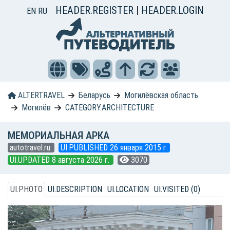
HEADER.REGISTER
|
HEADER.LOGIN
EN
RU
ALTERTRAVEL
Беларусь
Могилёвская область
Могилёв
CATEGORY.ARCHITECTURE
МЕМОРИАЛЬНАЯ АРКА
autotravel.ru
UI.PUBLISHED 26 января 2015 г.
UI.UPDATED 8 августа 2026 г.
3070
UI.PHOTO
UI.DESCRIPTION
UI.LOCATION
UI.VISITED (0)