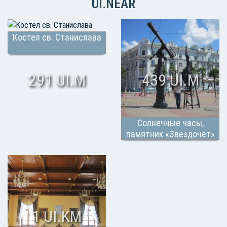
UI.NEAR
Костел св. Станислава
291 UI.M
439 UI.M
Солнечные часы,
памятник «Звездочёт»
1 UI.KM