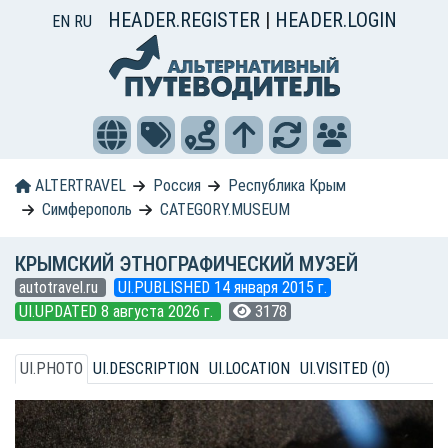
HEADER.REGISTER
|
HEADER.LOGIN
EN
RU
ALTERTRAVEL
Россия
Республика Крым
Симферополь
CATEGORY.MUSEUM
КРЫМСКИЙ ЭТНОГРАФИЧЕСКИЙ МУЗЕЙ
autotravel.ru
UI.PUBLISHED 14 января 2015 г.
UI.UPDATED 8 августа 2026 г.
3178
UI.PHOTO
UI.DESCRIPTION
UI.LOCATION
UI.VISITED (0)