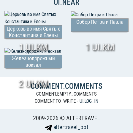
UI.NEAR
Собор Петра и Павла
Церковь во имя Святых
Константина и Елены
1 UI.KM
1 UI.KM
Железнодорожный
вокзал
2 UI.KM
COMMENT.COMMENTS
COMMENT.EMPTY_COMMENTS
COMMENT.TO_WRITE -
UI.LOG_IN
2009-2026 © ALTERTRAVEL
altertravel_bot