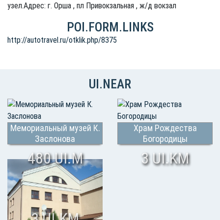
узел.Адрес: г. Орша , пл Привокзальная , ж/д вокзал
POI.FORM.LINKS
http://autotravel.ru/otklik.php/8375
UI.NEAR
Мемориальный музей К.
Храм Рождества
Заслонова
Богородицы
480 UI.M
3 UI.KM
3 UI.KM