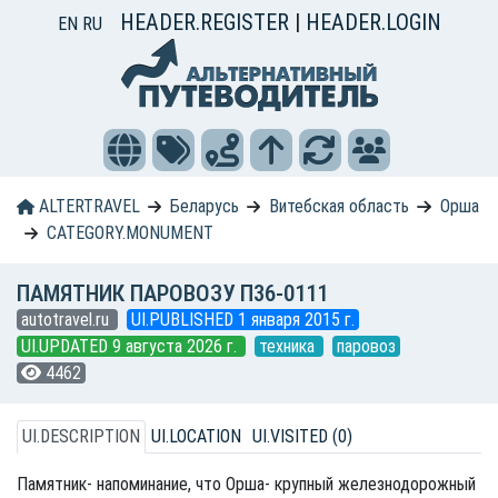
HEADER.REGISTER
|
HEADER.LOGIN
EN
RU
ALTERTRAVEL
Беларусь
Витебская область
Орша
CATEGORY.MONUMENT
ПАМЯТНИК ПАРОВОЗУ П36-0111
autotravel.ru
UI.PUBLISHED 1 января 2015 г.
UI.UPDATED 9 августа 2026 г.
техника
паровоз
4462
UI.DESCRIPTION
UI.LOCATION
UI.VISITED (0)
Памятник- напоминание, что Орша- крупный железнодорожный