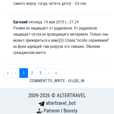
самого верху, тогда, лететь дятлу - 3,6 сек.
Евгений
пятница, 14 мая 2010 г., 21:24
Резина не защищает от радиоволн. От радиоволн
защищает сетка из проводящего материала. Только она
может прижариться к вам))))) Слова "особо охраняемая"
на фоне царящей там разрухи это смешно. Обычная
гражданская мачта.
«
‹
1
2
3
›
»
COMMENT.TO_WRITE -
UI.LOG_IN
2009-2026 © ALTERTRAVEL
altertravel_bot
Patreon
|
Boosty