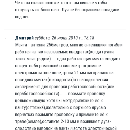
Чето на сказки похоже то что вы пишете чтобы
отпугнуть любопытных. Лучше бы охранника посадили
под нее.
Дмитрий
суббота, 26 июня 2010 г., 18:18
Мачта - антенна 256метров, многие антеннщики погибли
работая на так называемых квадратах(когда группа
таких мачт рядом)...... одна работающая мачта создает
вокруг себя ромашкой в километр огромное
электромагнитное поле,троса 21 мм загорались на
соседних мачтах(в квадратах)от наводки.легкий
эксперимент для проверки работоспособности(или
неработоспособности)......... возьмите проволку
цельножильную хотя бы метр,привяжите её к
ванту(оттяжка),желательно с верхнего яруса,в
перчатках возьмите проволоку и примкните её к
траве(земле),оставьте 2-10 мм и возникнет дуга-
следствие наводок на ванты,частота электрической