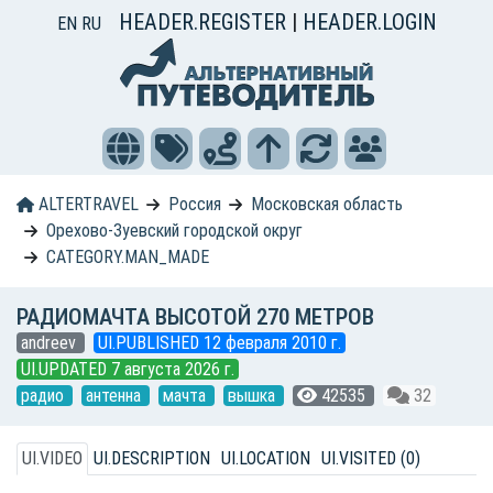
HEADER.REGISTER
|
HEADER.LOGIN
EN
RU
ALTERTRAVEL
Россия
Московская область
Орехово-Зуевский городской округ
CATEGORY.MAN_MADE
РАДИОМАЧТА ВЫСОТОЙ 270 МЕТРОВ
andreev
UI.PUBLISHED 12 февраля 2010 г.
UI.UPDATED 7 августа 2026 г.
радио
антенна
мачта
вышка
42535
32
UI.VIDEO
UI.DESCRIPTION
UI.LOCATION
UI.VISITED (0)