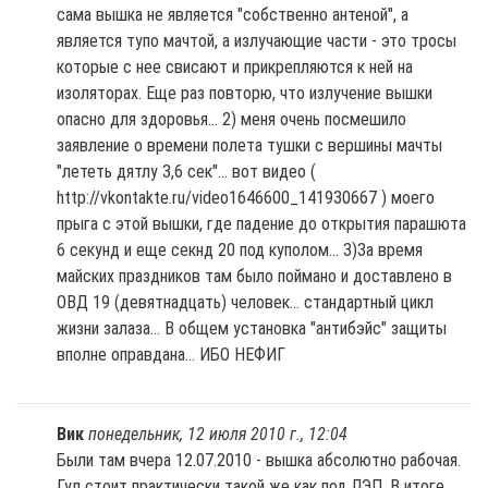
сама вышка не является "собственно антеной", а
является тупо мачтой, а излучающие части - это тросы
которые с нее свисают и прикрепляются к ней на
изоляторах. Еще раз повторю, что излучение вышки
опасно для здоровья... 2) меня очень посмешило
заявление о времени полета тушки с вершины мачты
"лететь дятлу 3,6 сек"... вот видео (
http://vkontakte.ru/video1646600_141930667 ) моего
прыга с этой вышки, где падение до открытия парашюта
6 секунд и еще секнд 20 под куполом... 3)За время
майских праздников там было поймано и доставлено в
ОВД 19 (девятнадцать) человек... стандартный цикл
жизни залаза... В общем установка "антибэйс" защиты
вполне оправдана... ИБО НЕФИГ
Вик
понедельник, 12 июля 2010 г., 12:04
Были там вчера 12.07.2010 - вышка абсолютно рабочая.
Гул стоит практически такой же как под ЛЭП. В итоге