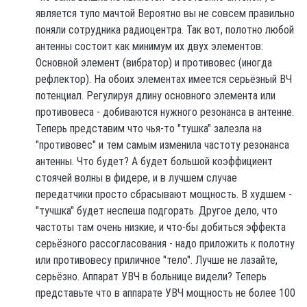
является тупо мачтой Вероятно вы не совсем правильно
поняли сотрудника радиоцентра. Так вот, полотно любой
антенны состоит как минимум их двух элементов:
Основной элемент (вибратор) и противовес (иногда
рефлектор). На обоих элементах имеется серьёзный ВЧ
потенциал. Регулируя длину основного элемента или
противовеса - добиваются нужного резонанса в антенне.
Теперь представим что чья-то "тушка" залезла на
"противовес" и тем самым изменила частоту резонанса
антенны. Что будет? А будет большой коэффициент
стоячей волны в фидере, и в лучшем случае
передатчики просто сбрасывают мощность. В худшем -
"тучшка" будет неспеша подгорать. Другое дело, что
частоты там очень низкие, и что-бы добиться эффекта
серьёзного рассогласования - надо приложить к полотну
или противовесу приличное "тело". Лучше не лазайте,
серьёзно. Аппарат УВЧ в больнице видели? Теперь
представьте что в аппарате УВЧ мощность не более 100