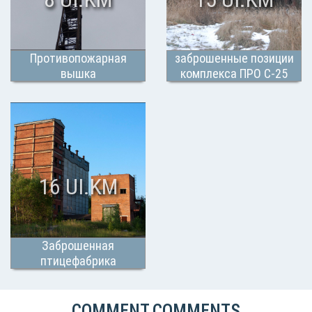
Противопожарная
заброшенные позиции
вышка
комплекса ПРО С-25
16 UI.KM
Заброшенная
птицефабрика
COMMENT.COMMENTS