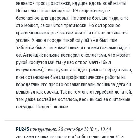
является тросы, растяжки, идущие вдоль всей мачты.
Но на сам ствол наводится ВЧ напряжение, не
безопасное для здоровья. Не лазите больше туда, а то
это может, закончится трагически. Не осторожное
прикосновение к растяжкам мачты и от вас останется
уголек. У нас в городе такой случай уже был, там
табличка была, типа памятника, я своими глазами видел
её. Антенщик попьяне поспорил с коллегами, что может
рукой коснутся мачты (у нас ствол мачты был
излучателем), типа думал что идёт ремонт передатчика,
и он остановлен бывали профилактические работы на
передатчик его просто останавливали, возникла дуга он
вспыхнул как свечка. Так потом его отскребали лопатой,
там даже костей не осталось, весь высах за считанные
секунды. Пиздесь полный.
RU245
понедельник, 20 сентября 2010 г., 10:44
>но сама вышка не является "собственно антеной", а