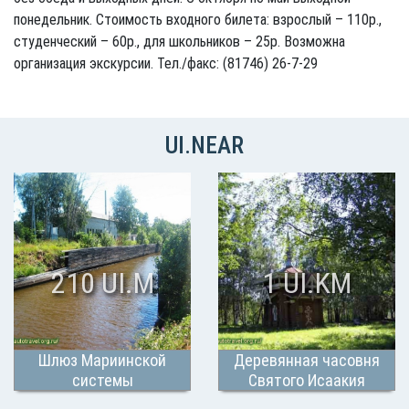
понедельник. Стоимость входного билета: взрослый – 110р.,
студенческий – 60р., для школьников – 25р. Возможна
организация экскурсии. Тел./факс: (81746) 26-7-29
UI.NEAR
210 UI.M
1 UI.KM
Шлюз Мариинской
Деревянная часовня
системы
Святого Исаакия
Долматского