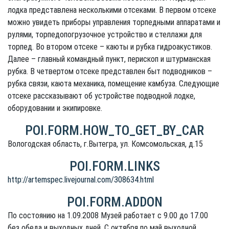
лодка представлена несколькими отсеками. В первом отсеке
можно увидеть приборы управления торпедными аппаратами и
рулями, торпедопогрузочное устройство и стеллажи для
торпед. Во втором отсеке – каюты и рубка гидроакустиков.
Далее – главный командный пункт, перископ и штурманская
рубка. В четвертом отсеке представлен быт подводников –
рубка связи, каюта механика, помещение камбуза. Следующие
отсеке рассказывают об устройстве подводной лодке,
оборудовании и экипировке.
POI.FORM.HOW_TO_GET_BY_CAR
Вологодская область, г.Вытегра, ул. Комсомольская, д.15
POI.FORM.LINKS
http://artemspec.livejournal.com/308634.html
POI.FORM.ADDON
По состоянию на 1.09.2008 Музей работает с 9.00 до 17.00
без обеда и выходных дней. С октября по май выходной