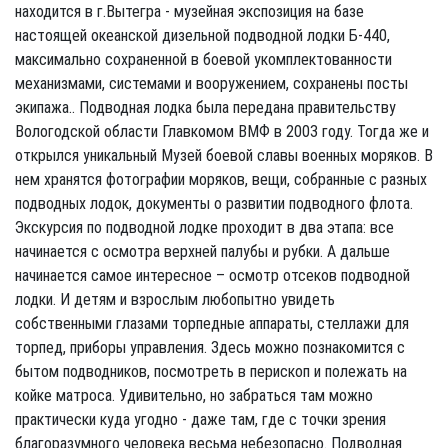
находится в г.Вытегра - музейная экспозиция на базе
настоящей океанской дизельной подводной лодки Б-440,
максимально сохраненной в боевой укомплектованности
механизмами, системами и вооружением, сохранены посты
экипажа.. Подводная лодка была передана правительству
Вологодской области Главкомом ВМФ в 2003 году. Тогда же и
открылся уникальный Музей боевой славы военных моряков. В
нем хранятся фотографии моряков, вещи, собранные с разных
подводных лодок, документы о развитии подводного флота.
Экскурсия по подводной лодке проходит в два этапа: все
начинается с осмотра верхней палубы и рубки. А дальше
начинается самое интересное – осмотр отсеков подводной
лодки. И детям и взрослым любопытно увидеть
собственными глазами торпедные аппараты, стеллажи для
торпед, приборы управления. Здесь можно познакомится с
бытом подводников, посмотреть в перископ и полежать на
койке матроса. Удивительно, но забраться там можно
практически куда угодно - даже там, где с точки зрения
благоразумного человека весьма небезопасно. Подводная