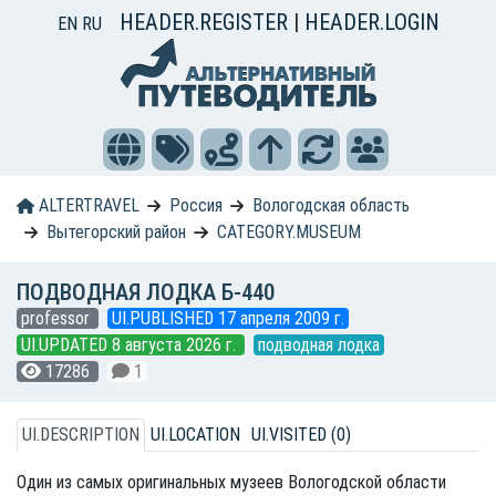
HEADER.REGISTER
|
HEADER.LOGIN
EN
RU
ALTERTRAVEL
Россия
Вологодская область
Вытегорский район
CATEGORY.MUSEUM
ПОДВОДНАЯ ЛОДКА Б-440
professor
UI.PUBLISHED 17 апреля 2009 г.
UI.UPDATED 8 августа 2026 г.
подводная лодка
17286
1
UI.DESCRIPTION
UI.LOCATION
UI.VISITED (0)
Один из самых оригинальных музеев Вологодской области