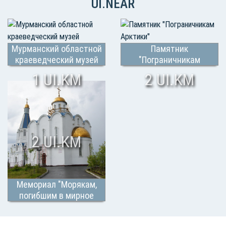
UI.NEAR
Мурманский областной
Памятник
краеведческий музей
"Пограничникам
Арктики"
1 UI.KM
2 UI.KM
2 UI.KM
Мемориал "Морякам,
погибшим в мирное
время" и церк