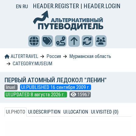
HEADER.REGISTER
|
HEADER.LOGIN
EN
RU
ALTERTRAVEL
Россия
Мурманская область
CATEGORY.MUSEUM
ПЕРВЫЙ АТОМНЫЙ ЛЕДОКОЛ "ЛЕНИН"
linuel
UI.PUBLISHED 16 сентября 2009 г.
UI.UPDATED 8 августа 2026 г.
15967
UI.PHOTO
UI.DESCRIPTION
UI.LOCATION
UI.VISITED (0)