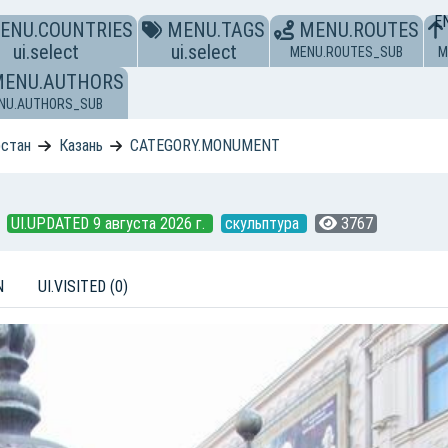
E
ENU.COUNTRIES
MENU.TAGS
MENU.ROUTES
ui.select
ui.select
MENU.ROUTES_SUB
M
MENU.AUTHORS
NU.AUTHORS_SUB
рстан
Казань
CATEGORY.MONUMENT
UI.UPDATED 9 августа 2026 г.
скульптура
3767
N
UI.VISITED (0)