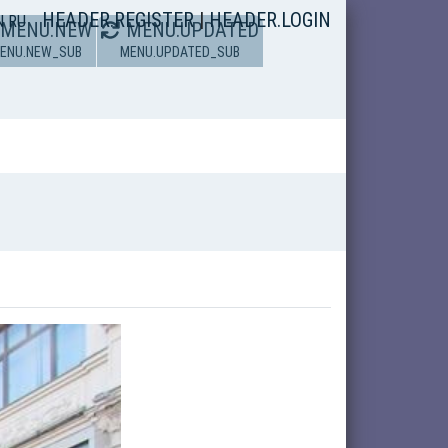
HEADER.REGISTER
|
HEADER.LOGIN
N
RU
MENU.NEW
MENU.UPDATED
ENU.NEW_SUB
MENU.UPDATED_SUB