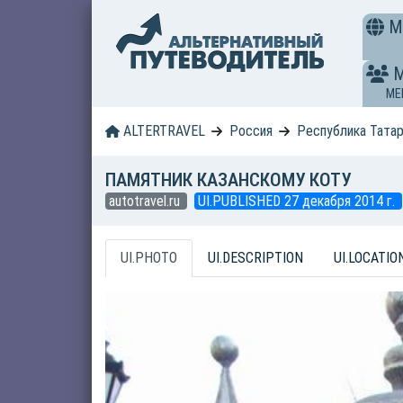
M
ME
ALTERTRAVEL
Россия
Республика Тата
ПАМЯТНИК КАЗАНСКОМУ КОТУ
autotravel.ru
UI.PUBLISHED 27 декабря 2014 г.
UI.PHOTO
UI.DESCRIPTION
UI.LOCATIO