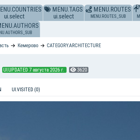
E
ENU.COUNTRIES
MENU.TAGS
MENU.ROUTES
ui.select
ui.select
MENU.ROUTES_SUB
M
MENU.AUTHORS
NU.AUTHORS_SUB
асть
Кемерово
CATEGORY.ARCHITECTURE
UI.UPDATED 7 августа 2026 г.
3620
N
UI.VISITED (0)