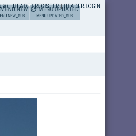
HEADER.REGISTER
|
HEADER.LOGIN
N
RU
MENU.NEW
MENU.UPDATED
ENU.NEW_SUB
MENU.UPDATED_SUB