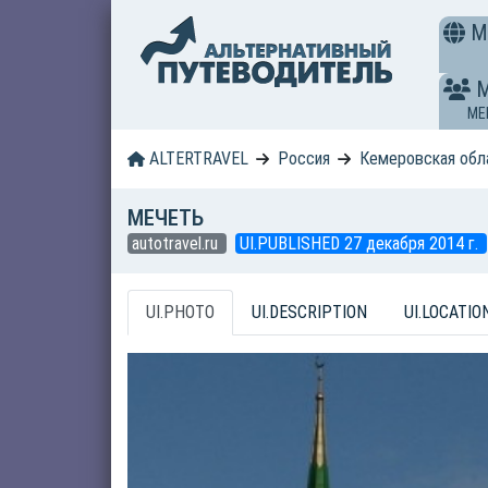
M
ME
ALTERTRAVEL
Россия
Кемеровская обл
МЕЧЕТЬ
autotravel.ru
UI.PUBLISHED 27 декабря 2014 г.
UI.PHOTO
UI.DESCRIPTION
UI.LOCATIO