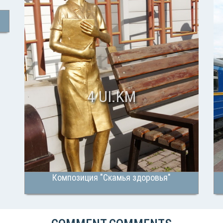
4 UI.KM
Композиция "Скамья здоровья"