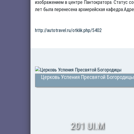
изображением в центре Пантократора. Статус соб
лет была перенесена архиерейская кафедра.Адрес:
http://autotravel.ru/otklik.php/5402
Церковь Успения Пресвятой Богородицы
201 UI.M