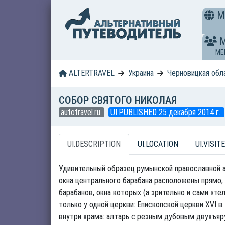
M
ME
ALTERTRAVEL
Украина
Черновицкая обл
СОБОР СВЯТОГО НИКОЛАЯ
autotravel.ru
UI.PUBLISHED 25 декабря 2014 г.
UI.DESCRIPTION
UI.LOCATION
UI.VISITE
Удивительный образец румынской православной ар
окна центрального барабана расположены прямо, 
барабанов, окна которых (а зрительно и сами «т
только у одной церкви: Епископской церкви XVI 
внутри храма: алтарь с резным дубовым двухъяр