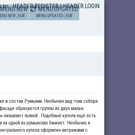
HEADER.REGISTER
|
HEADER.LOGIN
N
RU
MENU.NEW
MENU.UPDATED
ENU.NEW_SUB
MENU.UPDATED_SUB
ил в состав Румынии. Необычен вид глав собора:
 фасаде образуются группы из двух малых
вь называют пьяной . Подобные купола ещё есть
а на одной из румынских банкнот. Необычно и
центрального купола оформлен витражами с