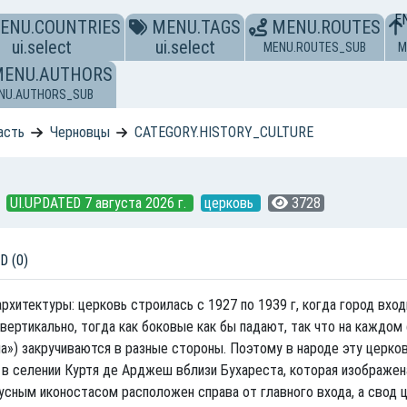
E
ENU.COUNTRIES
MENU.TAGS
MENU.ROUTES
ui.select
ui.select
MENU.ROUTES_SUB
M
MENU.AUTHORS
NU.AUTHORS_SUB
асть
Черновцы
CATEGORY.HISTORY_CULTURE
UI.UPDATED 7 августа 2026 г.
церковь
3728
D (0)
хитектуры: церковь строилась с 1927 по 1939 г, когда город вход
вертикально, тогда как боковые как бы падают, так что на каждом
ела») закручиваются в разные стороны. Поэтому в народе эту церко
в. в селении Куртя де Арджеш вблизи Бухареста, которая изображен
усным иконостасом расположен справа от главного входа, а свод 