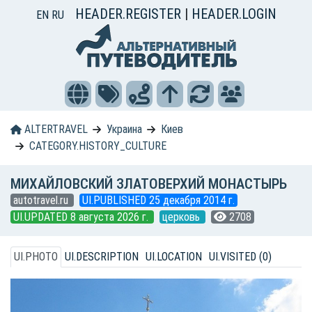
HEADER.REGISTER
|
HEADER.LOGIN
EN
RU
ALTERTRAVEL
Украина
Киев
CATEGORY.HISTORY_CULTURE
МИХАЙЛОВСКИЙ ЗЛАТОВЕРХИЙ МОНАСТЫРЬ
autotravel.ru
UI.PUBLISHED 25 декабря 2014 г.
UI.UPDATED 8 августа 2026 г.
церковь
2708
UI.PHOTO
UI.DESCRIPTION
UI.LOCATION
UI.VISITED (0)