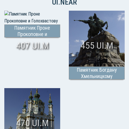
UI.NEAR
Памятник Проне
Прокоповне и
Голохвастову
407 UI.M
455 UI.M
Памятник Богдану
Хмельницкому
470 UI.M