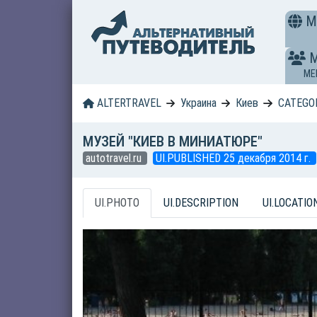
M
ME
ALTERTRAVEL
Украина
Киев
CATEGO
МУЗЕЙ "КИЕВ В МИНИАТЮРЕ"
autotravel.ru
UI.PUBLISHED 25 декабря 2014 г.
UI.PHOTO
UI.DESCRIPTION
UI.LOCATIO