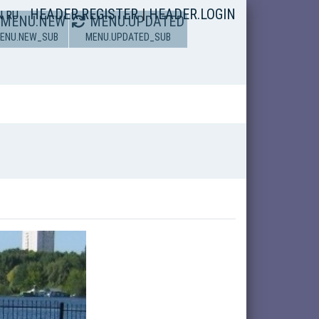
HEADER.REGISTER
|
HEADER.LOGIN
N
RU
MENU.NEW
MENU.UPDATED
ENU.NEW_SUB
MENU.UPDATED_SUB