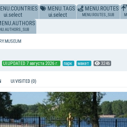
E
ENU.COUNTRIES
MENU.TAGS
MENU.ROUTES
ui.select
ui.select
MENU.ROUTES_SUB
M
MENU.AUTHORS
NU.AUTHORS_SUB
RY.MUSEUM
UI.UPDATED 7 августа 2026 г.
парк
макет
3246
N
UI.VISITED (0)