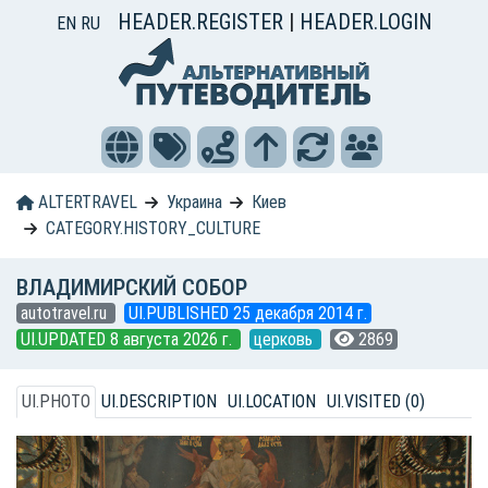
HEADER.REGISTER
|
HEADER.LOGIN
EN
RU
ALTERTRAVEL
Украина
Киев
CATEGORY.HISTORY_CULTURE
ВЛАДИМИРСКИЙ СОБОР
autotravel.ru
UI.PUBLISHED 25 декабря 2014 г.
UI.UPDATED 8 августа 2026 г.
церковь
2869
UI.PHOTO
UI.DESCRIPTION
UI.LOCATION
UI.VISITED (0)