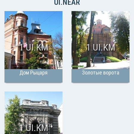
UI.NEAR
1 UI.KM
1 UI.KM
Дом Рыцаря
Золотые ворота
1 UI.KM