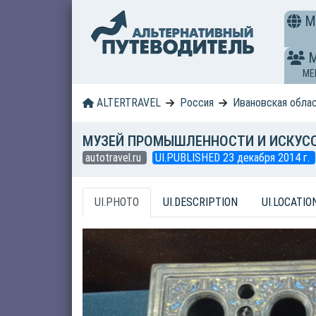
M
ME
ALTERTRAVEL
Россия
Ивановская обла
МУЗЕЙ ПРОМЫШЛЕННОСТИ И ИСКУССТ
autotravel.ru
UI.PUBLISHED 23 декабря 2014 г.
UI.PHOTO
UI.DESCRIPTION
UI.LOCATIO