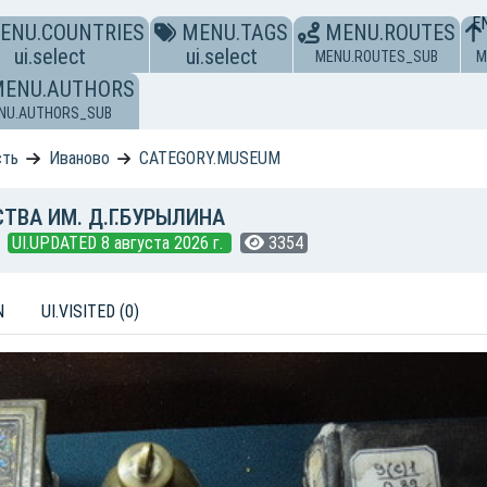
E
ENU.COUNTRIES
MENU.TAGS
MENU.ROUTES
ui.select
ui.select
MENU.ROUTES_SUB
M
MENU.AUTHORS
NU.AUTHORS_SUB
сть
Иваново
CATEGORY.MUSEUM
ВА ИМ. Д.Г.БУРЫЛИНА
UI.UPDATED 8 августа 2026 г.
3354
N
UI.VISITED (0)