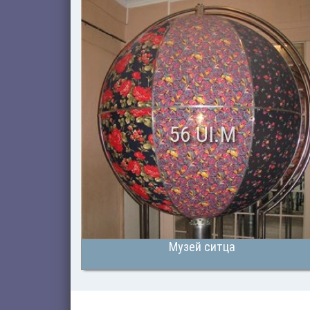
56 UI.M
Музей ситца