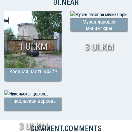
UI.NEAR
Музей лаковой
миниатюры
1 UI.KM
3 UI.KM
Военная часть 64379
Никольская церковь
3 UI.KM
COMMENT.COMMENTS