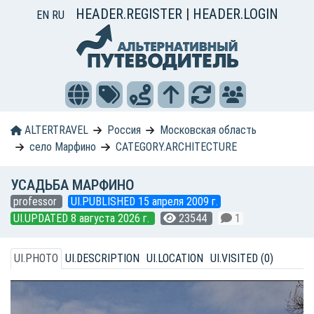
HEADER.REGISTER
|
HEADER.LOGIN
EN
RU
ALTERTRAVEL
Россия
Московская область
село Марфино
CATEGORY.ARCHITECTURE
УСАДЬБА МАРФИНО
professor
UI.PUBLISHED 15 апреля 2009 г.
UI.UPDATED 8 августа 2026 г.
23544
1
UI.PHOTO
UI.DESCRIPTION
UI.LOCATION
UI.VISITED (0)