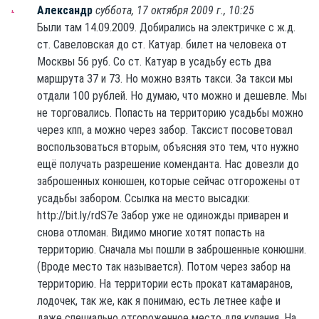
Александр
суббота, 17 октября 2009 г., 10:25
Были там 14.09.2009. Добирались на электричке с ж.д.
ст. Савеловская до ст. Катуар. билет на человека от
Москвы 56 руб. Со ст. Катуар в усадьбу есть два
маршрута 37 и 73. Но можно взять такси. За такси мы
отдали 100 рублей. Но думаю, что можно и дешевле. Мы
не торговались. Попасть на территорию усадьбы можно
через кпп, а можно через забор. Таксист посоветовал
воспользоваться вторым, объясняя это тем, что нужно
ещё получать разрешение коменданта. Нас довезли до
заброшенных конюшен, которые сейчас отгорожены от
усадьбы забором. Ссылка на место высадки:
http://bit.ly/rdS7e Забор уже не одиножды приварен и
снова отломан. Видимо многие хотят попасть на
территорию. Сначала мы пошли в заброшенные конюшни.
(Вроде место так называется). Потом через забор на
территорию. На территории есть прокат катамаранов,
лодочек, так же, как я понимаю, есть летнее кафе и
даже специально отгороженное место для купания. На