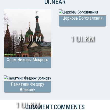
UI.NEAR
Церковь Богоявления
194 UI.M
1 UI.KM
Храм Николы Мокрого
Памятник Федору
Волкову
1 UI.KM
COMMENT.COMMENTS