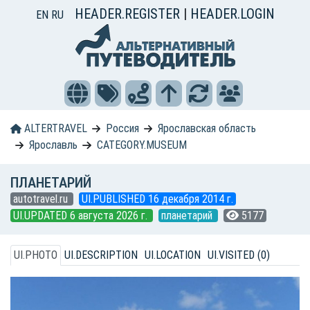
HEADER.REGISTER
|
HEADER.LOGIN
EN
RU
ALTERTRAVEL
Россия
Ярославская область
Ярославль
CATEGORY.MUSEUM
ПЛАНЕТАРИЙ
autotravel.ru
UI.PUBLISHED 16 декабря 2014 г.
UI.UPDATED 6 августа 2026 г.
планетарий
5177
UI.PHOTO
UI.DESCRIPTION
UI.LOCATION
UI.VISITED (0)