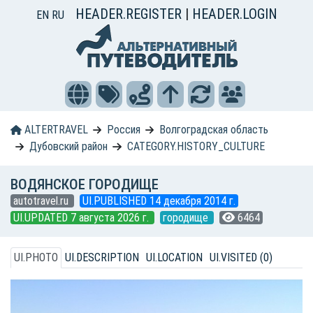
HEADER.REGISTER
|
HEADER.LOGIN
EN
RU
ALTERTRAVEL
Россия
Волгоградская область
Дубовский район
CATEGORY.HISTORY_CULTURE
ВОДЯНСКОЕ ГОРОДИЩЕ
autotravel.ru
UI.PUBLISHED 14 декабря 2014 г.
UI.UPDATED 7 августа 2026 г.
городище
6464
UI.PHOTO
UI.DESCRIPTION
UI.LOCATION
UI.VISITED (0)