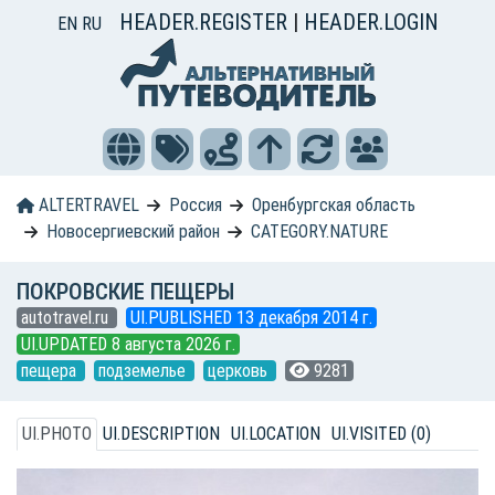
HEADER.REGISTER
|
HEADER.LOGIN
EN
RU
ALTERTRAVEL
Россия
Оренбургская область
Новосергиевский район
CATEGORY.NATURE
ПОКРОВСКИЕ ПЕЩЕРЫ
autotravel.ru
UI.PUBLISHED 13 декабря 2014 г.
UI.UPDATED 8 августа 2026 г.
пещера
подземелье
церковь
9281
UI.PHOTO
UI.DESCRIPTION
UI.LOCATION
UI.VISITED (0)