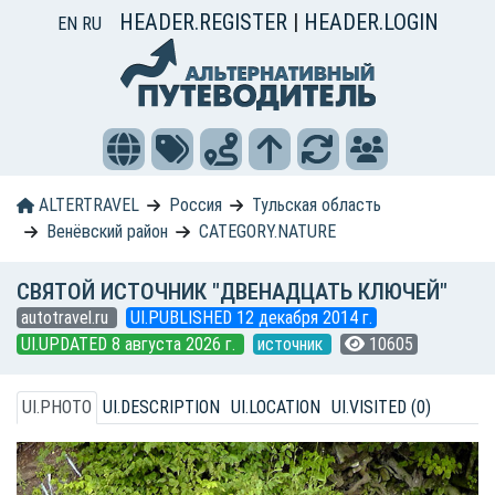
HEADER.REGISTER
|
HEADER.LOGIN
EN
RU
ALTERTRAVEL
Россия
Тульская область
Венёвский район
CATEGORY.NATURE
СВЯТОЙ ИСТОЧНИК "ДВЕНАДЦАТЬ КЛЮЧЕЙ"
autotravel.ru
UI.PUBLISHED 12 декабря 2014 г.
UI.UPDATED 8 августа 2026 г.
источник
10605
UI.PHOTO
UI.DESCRIPTION
UI.LOCATION
UI.VISITED (0)