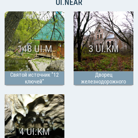
UI.NEAR
148 UI.M
3 UI.KM
Святой источник "12
Дворец
ключей"
железнодорожного
короля Карла фон Мекка
4 UI.KM