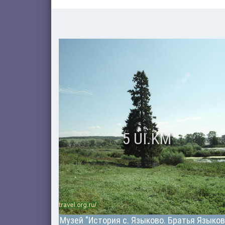
5 UI.KM
Музей "История с. Языково. Братья Языко