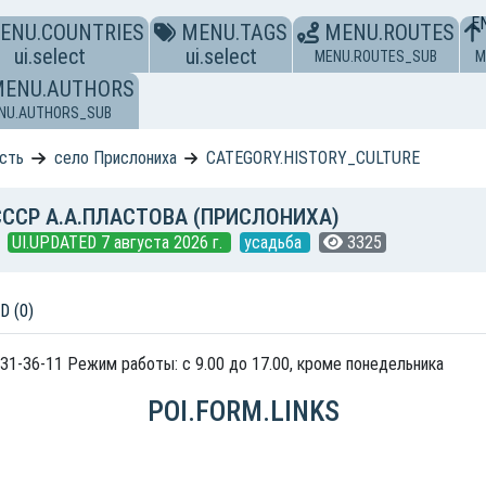
E
ENU.COUNTRIES
MENU.TAGS
MENU.ROUTES
ui.select
ui.select
MENU.ROUTES_SUB
M
MENU.AUTHORS
NU.AUTHORS_SUB
асть
село Прислониха
CATEGORY.HISTORY_CULTURE
ССР А.А.ПЛАСТОВА (ПРИСЛОНИХА)
UI.UPDATED 7 августа 2026 г.
усадьба
3325
D (0)
) 31-36-11 Режим работы: с 9.00 до 17.00, кроме понедельника
POI.FORM.LINKS