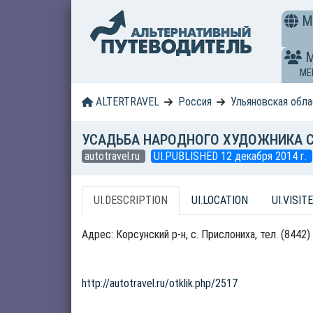
M
ME
ALTERTRAVEL
Россия
Ульяновская обл
УСАДЬБА НАРОДНОГО ХУДОЖНИКА С
autotravel.ru
UI.PUBLISHED 12 декабря 2014 г.
UI.DESCRIPTION
UI.LOCATION
UI.VISITE
Адрес: Корсунский р-н, с. Прислониха, тел. (8442
http://autotravel.ru/otklik.php/2517