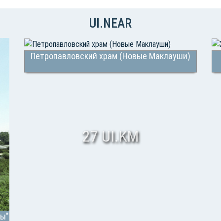
UI.NEAR
Петропавловский храм (Новые Маклауши)
27 UI.KM
вы"