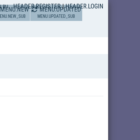
HEADER.REGISTER
|
HEADER.LOGIN
N
RU
MENU.NEW
MENU.UPDATED
ENU.NEW_SUB
MENU.UPDATED_SUB