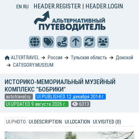
HEADER.REGISTER
|
HEADER.LOGIN
EN
RU
ALTERTRAVEL
Россия
Тульская область
Донской
CATEGORY.MUSEUM
ИСТОРИКО-МЕМОРИАЛЬНЫЙ МУЗЕЙНЫЙ
КОМПЛЕКС "БОБРИКИ"
autotravel.ru
UI.PUBLISHED 12 декабря 2014 г.
UI.UPDATED 9 августа 2026 г.
6313
UI.PHOTO
UI.DESCRIPTION
UI.LOCATION
UI.VISITED (0)