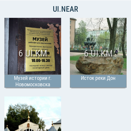
UI.NEAR
6 UI.KM
6 UI.KM
Музей истории г.
Исток реки Дон
Новомосковска