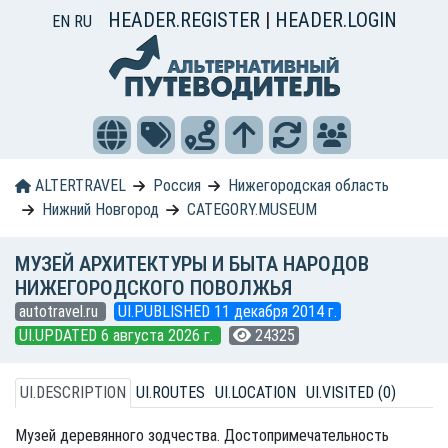
HEADER.REGISTER
|
HEADER.LOGIN
EN
RU
ALTERTRAVEL
Россия
Нижегородская область
Нижний Новгород
CATEGORY.MUSEUM
МУЗЕЙ АРХИТЕКТУРЫ И БЫТА НАРОДОВ
НИЖЕГОРОДСКОГО ПОВОЛЖЬЯ
autotravel.ru
UI.PUBLISHED 11 декабря 2014 г.
UI.UPDATED 6 августа 2026 г.
24325
UI.DESCRIPTION
UI.ROUTES
UI.LOCATION
UI.VISITED (0)
Музей деревянного зодчества. Достопримечательность