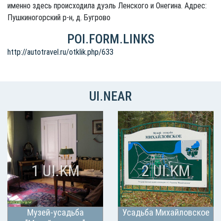
именно здесь происходила дуэль Ленского и Онегина. Адрес:
Пушкиногорский р-н, д. Бугрово
POI.FORM.LINKS
http://autotravel.ru/otklik.php/633
UI.NEAR
1 UI.KM
2 UI.KM
Музей-усадьба
Усадьба Михайловское