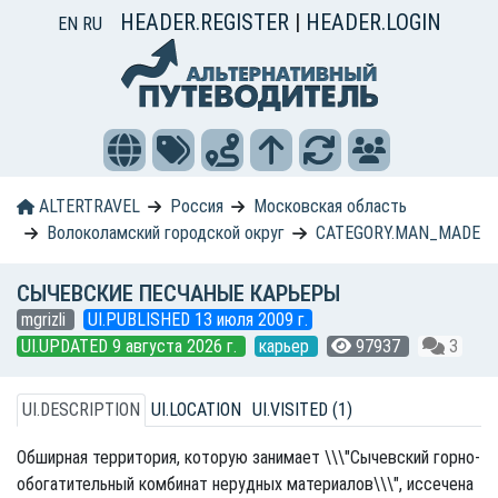
HEADER.REGISTER
|
HEADER.LOGIN
EN
RU
ALTERTRAVEL
Россия
Московская область
Волоколамский городской округ
CATEGORY.MAN_MADE
СЫЧЕВСКИЕ ПЕСЧАНЫЕ КАРЬЕРЫ
mgrizli
UI.PUBLISHED 13 июля 2009 г.
UI.UPDATED 9 августа 2026 г.
карьер
97937
3
UI.DESCRIPTION
UI.LOCATION
UI.VISITED (1)
Обширная территория, которую занимает \\\"Сычевский горно-
обогатительный комбинат нерудных материалов\\\", иссечена