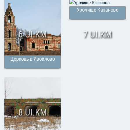
Урочище Казаново
6 UI.KM
7 UI.KM
Церковь в Ивойлово
8 UI.KM