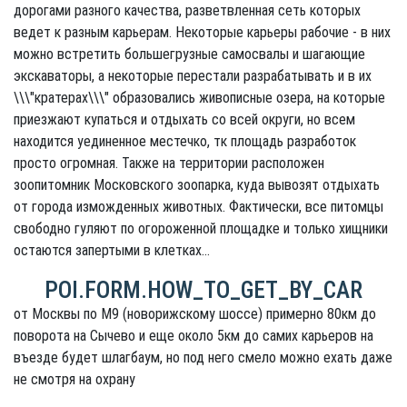
дорогами разного качества, разветвленная сеть которых
ведет к разным карьерам. Некоторые карьеры рабочие - в них
можно встретить большегрузные самосвалы и шагающие
экскаваторы, а некоторые перестали разрабатывать и в их
\\\"кратерах\\\" образовались живописные озера, на которые
приезжают купаться и отдыхать со всей округи, но всем
находится уединенное местечко, тк площадь разработок
просто огромная. Также на территории расположен
зоопитомник Московского зоопарка, куда вывозят отдыхать
от города изможденных животных. Фактически, все питомцы
свободно гуляют по огороженной площадке и только хищники
остаются запертыми в клетках...
POI.FORM.HOW_TO_GET_BY_CAR
от Москвы по М9 (новорижскому шоссе) примерно 80км до
поворота на Сычево и еще около 5км до самих карьеров на
въезде будет шлагбаум, но под него смело можно ехать даже
не смотря на охрану