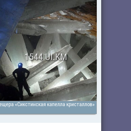
1544 UI.KM
ещера «Сикстинская капелла кристаллов»