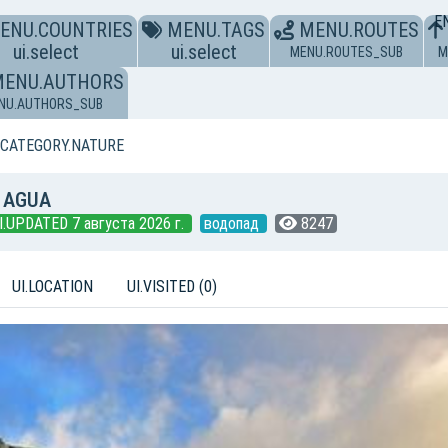
E
ENU.COUNTRIES
MENU.TAGS
MENU.ROUTES
ui.select
ui.select
MENU.ROUTES_SUB
M
MENU.AUTHORS
NU.AUTHORS_SUB
CATEGORY.NATURE
 AGUA
I.UPDATED 7 августа 2026 г.
водопад
8247
UI.LOCATION
UI.VISITED (0)