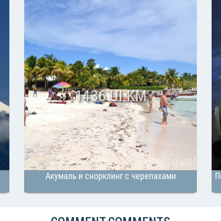
1436 UI.KM
Акумаль и снорклинг с черепахами
П