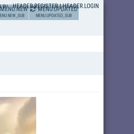
HEADER.REGISTER
|
HEADER.LOGIN
N
RU
MENU.NEW
MENU.UPDATED
ENU.NEW_SUB
MENU.UPDATED_SUB