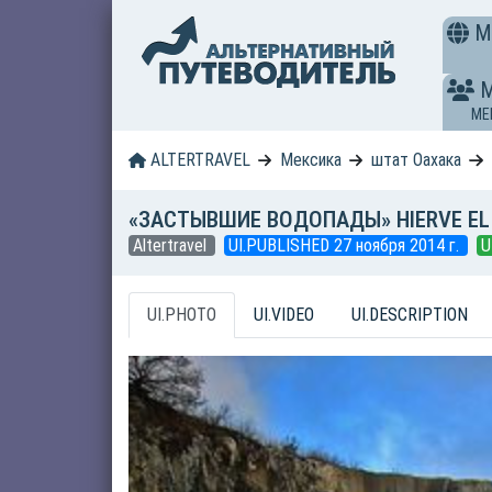
M
ME
ALTERTRAVEL
Мексика
штат Оахака
«ЗАСТЫВШИЕ ВОДОПАДЫ» HIERVE EL
Altertravel
UI.PUBLISHED 27 ноября 2014 г.
U
UI.PHOTO
UI.VIDEO
UI.DESCRIPTION