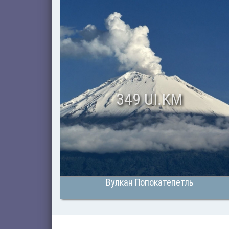
349 UI.KM
Вулкан Попокатепетль