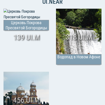
UI.NEAR
Церковь Покрова
Пресвятой Богородицы
139 UI.M
318 UI.M
Водопад в Новом Афоне
456 UI.M