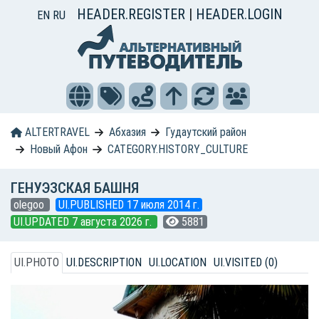
HEADER.REGISTER
|
HEADER.LOGIN
EN
RU
ALTERTRAVEL
Абхазия
Гудаутский район
Новый Афон
CATEGORY.HISTORY_CULTURE
ГЕНУЭЗСКАЯ БАШНЯ
olegoo
UI.PUBLISHED 17 июля 2014 г.
UI.UPDATED 7 августа 2026 г.
5881
UI.PHOTO
UI.DESCRIPTION
UI.LOCATION
UI.VISITED (0)