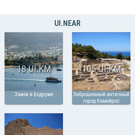
UI.NEAR
18 UI.KM
105 UI.KM
Замок в Бодруме
Заброшенный античный
город Камейрос