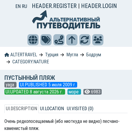
HEADER.REGISTER
|
HEADER.LOGIN
EN
RU
ALTERTRAVEL
Турция
Мугла
Бодрум
CATEGORY.NATURE
ПУСТЫННЫЙ ПЛЯЖ
yaga
UI.PUBLISHED 5 июля 2009 г.
UI.UPDATED 8 августа 2026 г.
море
6983
UI.DESCRIPTION
UI.LOCATION
UI.VISITED (0)
Очень редкопосещаемый (ибо ниоткуда не видно) песчано-
каменистый пляж.