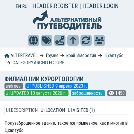
HEADER.REGISTER
|
HEADER.LOGIN
EN
RU
ALTERTRAVEL
Грузия
край Имеретия
Цхалтубо
CATEGORY.ARCHITECTURE
ФИЛИАЛ НИИ КУРОРТОЛОГИИ
andreev
UI.PUBLISHED 9 апреля 2023 г.
UI.UPDATED 10 августа 2026 г.
заброшенность
1458
UI.DESCRIPTION
UI.LOCATION
UI.VISITED (1)
Полузаброшенное здание, такое же помпезное, как и многие в
Цхалтубо.