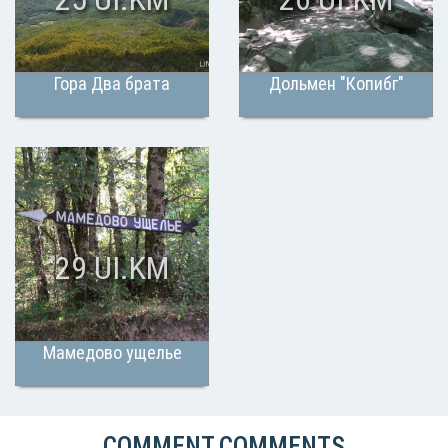
Гора Два брата
Дольмен "Копибг"
29 UI.KM
Мамедово ущелье
COMMENT.COMMENTS