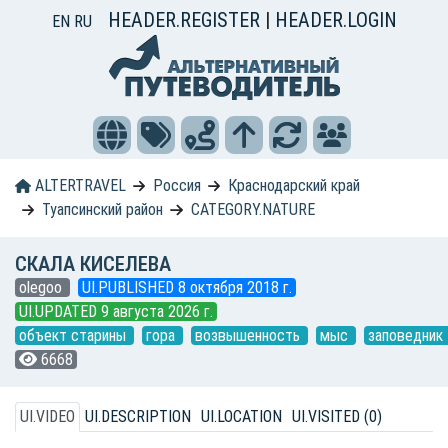
HEADER.REGISTER
|
HEADER.LOGIN
EN
RU
ALTERTRAVEL
Россия
Краснодарский край
Туапсинский район
CATEGORY.NATURE
СКАЛА КИСЕЛЕВА
olegoo
UI.PUBLISHED 8 октября 2018 г.
UI.UPDATED 9 августа 2026 г.
объект старины
гора
возвышенность
мыс
заповедник
6668
UI.VIDEO
UI.DESCRIPTION
UI.LOCATION
UI.VISITED (0)