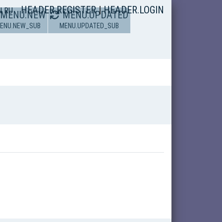
HEADER.REGISTER
|
HEADER.LOGIN
N
RU
MENU.NEW
MENU.UPDATED
ENU.NEW_SUB
MENU.UPDATED_SUB