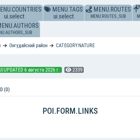
E
ENU.COUNTRIES
MENU.TAGS
MENU.ROUTES
ui.select
ui.select
MENU.ROUTES_SUB
M
MENU.AUTHORS
NU.AUTHORS_SUB
й
Онгудайский район
CATEGORY.NATURE
UI.UPDATED 6 августа 2026 г.
2339
D (0)
POI.FORM.LINKS