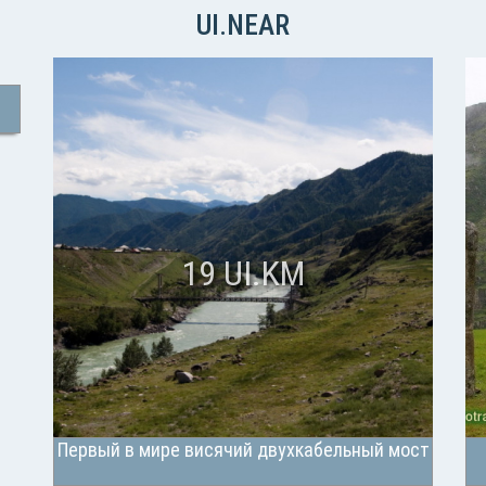
UI.NEAR
19 UI.KM
Первый в мире висячий двухкабельный мост