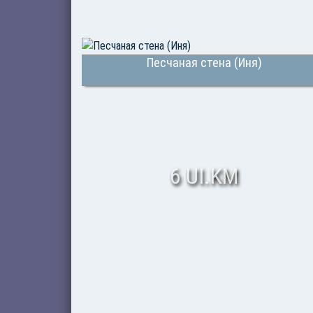
Песчаная стена (Иня)
6 UI.KM