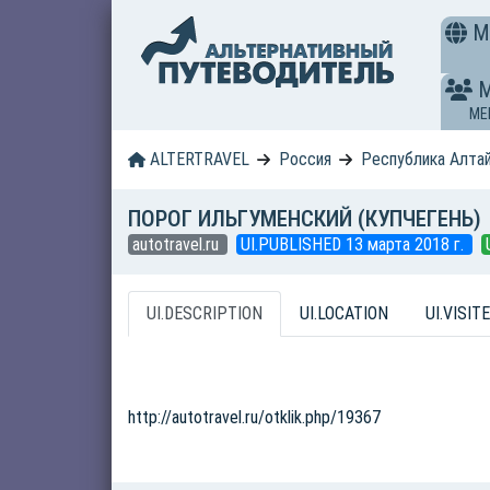
M
ME
ALTERTRAVEL
Россия
Республика Алта
ПОРОГ ИЛЬГУМЕНСКИЙ (КУПЧЕГЕНЬ)
autotravel.ru
UI.PUBLISHED 13 марта 2018 г.
UI.DESCRIPTION
UI.LOCATION
UI.VISITE
http://autotravel.ru/otklik.php/19367