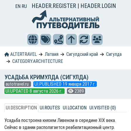
HEADER.REGISTER
|
HEADER.LOGIN
EN
RU
ALTERTRAVEL
Латвия
Сигулдский край
Сигулда
CATEGORY.ARCHITECTURE
УСАДЬБА КРИМУЛДА (СИГУЛДА)
autotravel.ru
UI.PUBLISHED 19 января 2017 г.
UI.UPDATED 8 августа 2026 г.
2389
UI.DESCRIPTION
UI.ROUTES
UI.LOCATION
UI.VISITED (0)
Усадьба построена князем Ливеном в середине XIX века.
Сейчас в здании располагается реабилитационный центр.