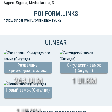
Адрес: Sigulda, Mednieku iela, 3
POI.FORM.LINKS
http://autotravel.ru/otklik.php/19072
UI.NEAR
Развалины
Сигулдский замок
Кримулдского замка
(Сигулда)
(Сигулда)
264 UI.M
1 UI.KM
Новый замок (Сигулда)
1 UI.KM