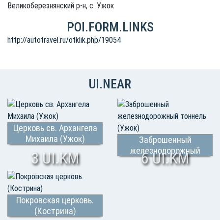
Великоберезнянский р-н, с. Ужок
POI.FORM.LINKS
http://autotravel.ru/otklik.php/19054
UI.NEAR
Церковь св. Архангела
Михаила (Ужок)
Заброшенный
железнодорожный
3 UI.KM
6 UI.KM
тоннель (Ужок)
Покровская церковь.
(Кострина)