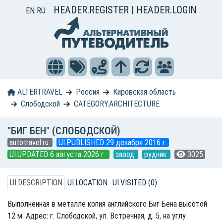
HEADER.REGISTER
|
HEADER.LOGIN
EN
RU
ALTERTRAVEL
Россия
Кировская область
Слободской
CATEGORY.ARCHITECTURE
"БИГ БЕН" (СЛОБОДСКОЙ)
autotravel.ru
UI.PUBLISHED 29 декабря 2016 г.
UI.UPDATED 6 августа 2026 г.
завод
рудник
3025
UI.DESCRIPTION
UI.LOCATION
UI.VISITED (0)
Выполненная в металле копия английского Биг Бена высотой
12 м. Адрес: г. Слободской, ул. Встречная, д. 5, на углу