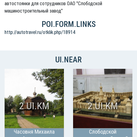
автостоянки для сотрудников ОАО "Слободской
машиностроительный завод"
POI.FORM.LINKS
http://autotravel.ru/otklik.php/18914
UI.NEAR
2 UI.KM
2 UI.KM
Часовня Михаила
Слободской