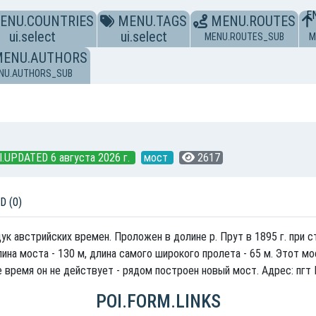
E
ENU.COUNTRIES
MENU.TAGS
MENU.ROUTES
ui.select
ui.select
MENU.ROUTES_SUB
M
MENU.AUTHORS
NU.AUTHORS_SUB
I.UPDATED 6 августа 2026 г.
мост
2617
D (0)
к австрийских времен. Проложен в долине р. Прут в 1895 г. при 
лина моста - 130 м, длина самого широкого пролета - 65 м. Этот 
время он не действует - рядом построен новый мост. Адрес: пгт В
POI.FORM.LINKS