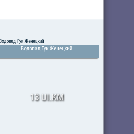
Водопад Гук Женецкий
13 UI.KM