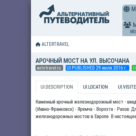
M
ME
ALTERTRAVEL
АРОЧНЫЙ МОСТ НА УЛ. ВЫСОЧАНА
autotravel.ru
UI.PUBLISHED 29 июля 2016 г.
U
UI.DESCRIPTION
UI.LOCATION
UI.VISITE
Каменный арочный железнодорожный мост - виаду
(Иавно-Франковск) - Яремча - Ворохта - Рахов. Д
железнодорожных мостов в Европе. В настоящее 