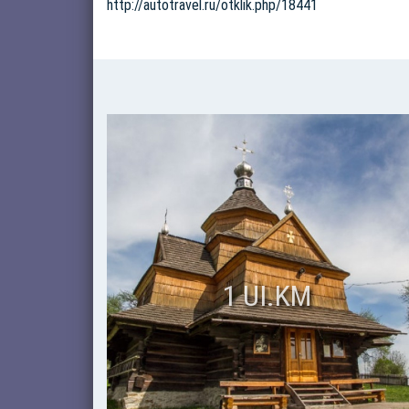
http://autotravel.ru/otklik.php/18441
1 UI.KM