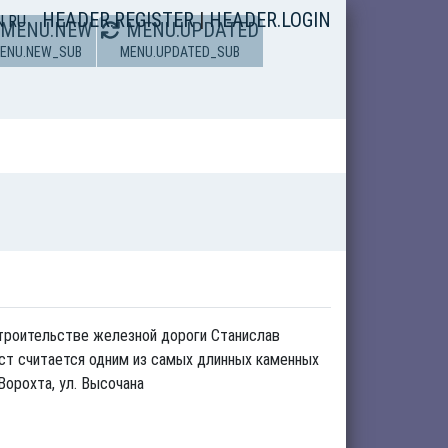
HEADER.REGISTER
|
HEADER.LOGIN
N
RU
MENU.NEW
MENU.UPDATED
ENU.NEW_SUB
MENU.UPDATED_SUB
строительстве железной дороги Станислав
мост считается одним из самых длинных каменных
орохта, ул. Высочана