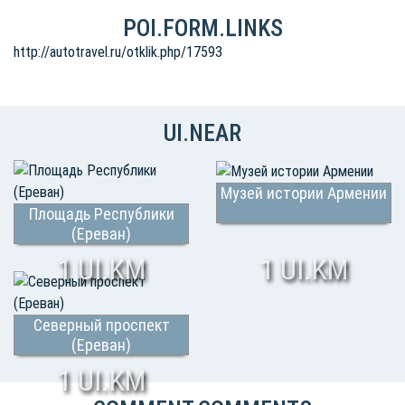
POI.FORM.LINKS
http://autotravel.ru/otklik.php/17593
UI.NEAR
Музей истории Армении
Площадь Республики
(Ереван)
1 UI.KM
1 UI.KM
Северный проспект
(Ереван)
1 UI.KM