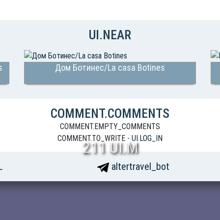
UI.NEAR
s
Дом Ботинес/La casa Botines
COMMENT.COMMENTS
COMMENT.EMPTY_COMMENTS
COMMENT.TO_WRITE -
UI.LOG_IN
211 UI.M
L
altertravel_bot