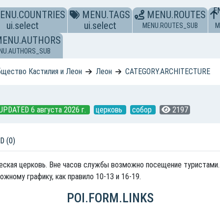
E
ENU.COUNTRIES
MENU.TAGS
MENU.ROUTES
ui.select
ui.select
MENU.ROUTES_SUB
M
MENU.AUTHORS
NU.AUTHORS_SUB
бщество Кастилия и Леон
Леон
CATEGORY.ARCHITECTURE
.UPDATED 6 августа 2026 г.
церковь
собор
2197
D (0)
еская церковь. Вне часов службы возможно посещение туристами. 
жному графику, как правило 10-13 и 16-19.
POI.FORM.LINKS