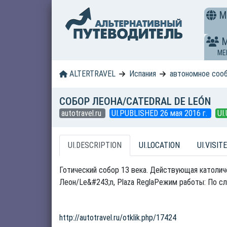
M
ME
ALTERTRAVEL
Испания
автономное соо
СОБОР ЛЕОНА/CATEDRAL DE LEÓN
autotravel.ru
UI.PUBLISHED 26 мая 2016 г.
UI
UI.DESCRIPTION
UI.LOCATION
UI.VISITE
Готический собор 13 века. Действующая католич
Леон/Le&#243;n, Plaza ReglaРежим работы: По сло
http://autotravel.ru/otklik.php/17424