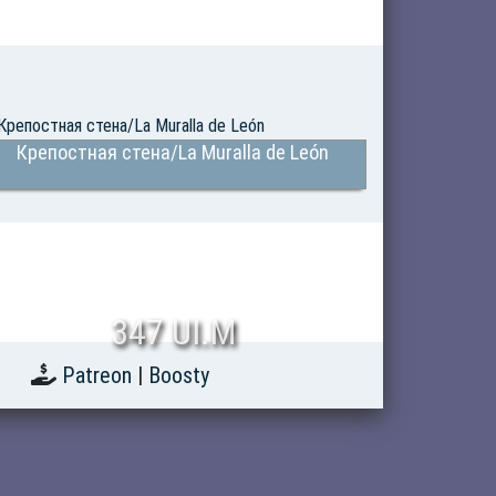
Крепостная стена/La Muralla de León
347 UI.M
Patreon
|
Boosty