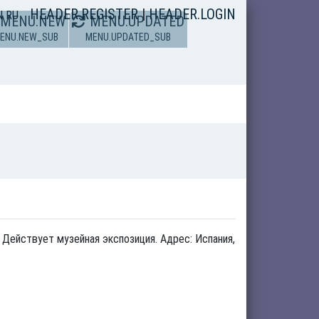
HEADER.REGISTER
|
HEADER.LOGIN
N
RU
MENU.NEW
MENU.UPDATED
ENU.NEW_SUB
MENU.UPDATED_SUB
Действует музейная экспозиция. Адрес: Испания,