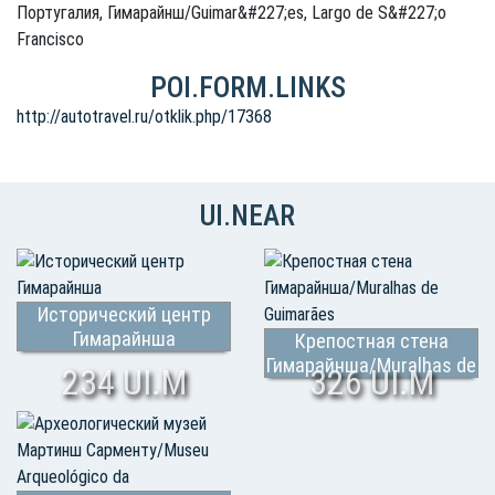
Португалия, Гимарайнш/Guimar&#227;es, Largo de S&#227;o
Francisco
POI.FORM.LINKS
http://autotravel.ru/otklik.php/17368
UI.NEAR
Исторический центр
Гимарайнша
Крепостная стена
Гимарайнша/Muralhas de
234 UI.M
326 UI.M
Guimarães