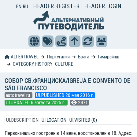
HEADER.REGISTER
|
HEADER.LOGIN
EN
RU
ALTERTRAVEL
Португалия
Брага
Гимарайнш
CATEGORY.HISTORY_CULTURE
СОБОР СВ.ФРАНЦИСКА/IGREJA E CONVENTO DE
SÃO FRANCISCO
autotravel.ru
UI.PUBLISHED 26 мая 2016 г.
UI.UPDATED 6 августа 2026 г.
2471
UI.DESCRIPTION
UI.LOCATION
UI.VISITED (0)
Первоначально построен в 14 веке, восстановлен в 18. Адрес: