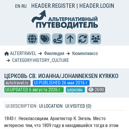
HEADER.REGISTER
|
HEADER.LOGIN
EN
RU
ALTERTRAVEL
Финляндия
Кюменлааксо
CATEGORY.HISTORY_CULTURE
ЦЕРКОВЬ СВ. ИОАННА/JOHANNEKSEN KYRKKO
autotravel.ru
UI.PUBLISHED 26 мая 2016 г.
UI.UPDATED 6 августа 2026 г.
церковь
2690
UI.DESCRIPTION
UI.LOCATION
UI.VISITED (0)
1843 г. Неоклассицизм. Архитектор К. Энгель. Место
интересно тем, что 1809 году в находившейся тогда в этом