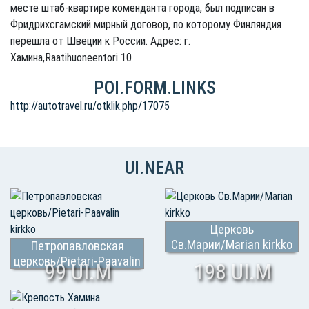
месте штаб-квартире коменданта города, был подписан в
Фридрихсгамский мирный договор, по которому Финляндия
перешла от Швеции к России. Адрес: г.
Хамина,Raatihuoneentori 10
POI.FORM.LINKS
http://autotravel.ru/otklik.php/17075
UI.NEAR
Церковь
Св.Марии/Marian kirkko
Петропавловская
церковь/Pietari-Paavalin
99 UI.M
198 UI.M
kirkko