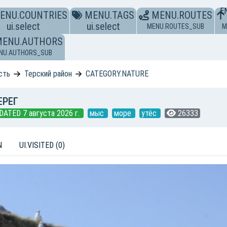
E
ENU.COUNTRIES
MENU.TAGS
MENU.ROUTES
ui.select
ui.select
MENU.ROUTES_SUB
M
MENU.AUTHORS
NU.AUTHORS_SUB
сть
Терский район
CATEGORY.NATURE
ЕРЕГ
DATED 7 августа 2026 г.
мыс
море
утёс
26333
N
UI.VISITED (0)