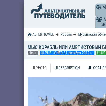
M
ME
ALTERTRAVEL
Россия
Мурманская обла
МЫС КОРАБЛЬ ИЛИ АМЕТИСТОВЫЙ Б
aleks
UI.PUBLISHED 31 октября 2012 г.
UI.UP
UI.PHOTO
UI.DESCRIPTION
UI.LOCATIO