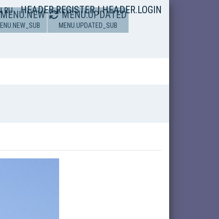
HEADER.REGISTER
|
HEADER.LOGIN
N
RU
MENU.NEW
MENU.UPDATED
ENU.NEW_SUB
MENU.UPDATED_SUB