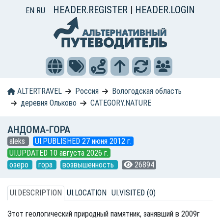
HEADER.REGISTER
|
HEADER.LOGIN
EN
RU
ALTERTRAVEL
Россия
Вологодская область
деревня Ольково
CATEGORY.NATURE
АНДОМА-ГОРА
aleks
UI.PUBLISHED 27 июня 2012 г.
UI.UPDATED 10 августа 2026 г.
озеро
гора
возвышенность
26894
UI.DESCRIPTION
UI.LOCATION
UI.VISITED (0)
Этот геологический природный памятник, занявший в 2009г