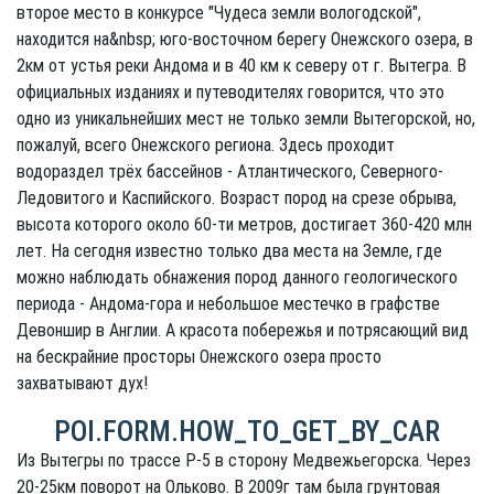
второе место в конкурсе "Чудеса земли вологодской",
находится на&nbsp; юго-восточном берегу Онежского озера, в
2км от устья реки Андома и в 40 км к северу от г. Вытегра. В
официальных изданиях и путеводителях говорится, что это
одно из уникальнейших мест не только земли Вытегорской, но,
пожалуй, всего Онежского региона. Здесь проходит
водораздел трёх бассейнов - Атлантического, Северного-
Ледовитого и Каспийского. Возраст пород на срезе обрыва,
высота которого около 60-ти метров, достигает 360-420 млн
лет. На сегодня известно только два места на Земле, где
можно наблюдать обнажения пород данного геологического
периода - Андома-гора и небольшое местечко в графстве
Девоншир в Англии. А красота побережья и потрясающий вид
на бескрайние просторы Онежского озера просто
захватывают дух!
POI.FORM.HOW_TO_GET_BY_CAR
Из Вытегры по трассе Р-5 в сторону Медвежьегорска. Через
20-25км поворот на Ольково. В 2009г там была грунтовая