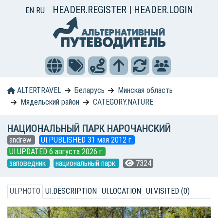
HEADER.REGISTER
|
HEADER.LOGIN
EN
RU
ALTERTRAVEL
Беларусь
Минская область
Мядельский район
CATEGORY.NATURE
НАЦИОНАЛЬНЫЙ ПАРК НАРОЧАНСКИЙ
andrew
UI.PUBLISHED 31 мая 2012 г.
UI.UPDATED 6 августа 2026 г.
заповедник
национальный парк
7324
UI.PHOTO
UI.DESCRIPTION
UI.LOCATION
UI.VISITED (0)