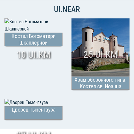
UI.NEAR
Костел Богоматери
Шкаплерной
10 UI.KM
25 UI.KM
Храм оборонного типа.
Костел св. Иоанна
Крестителя
Дворец Тызенгауза