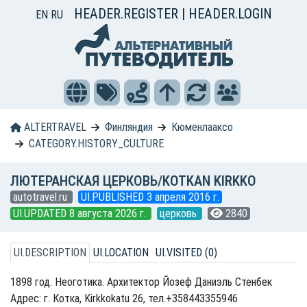
HEADER.REGISTER
|
HEADER.LOGIN
EN
RU
ALTERTRAVEL
Финляндия
Кюменлааксо
CATEGORY.HISTORY_CULTURE
ЛЮТЕРАНСКАЯ ЦЕРКОВЬ/KOTKAN KIRKKO
autotravel.ru
UI.PUBLISHED 3 апреля 2016 г.
UI.UPDATED 8 августа 2026 г.
церковь
2840
UI.DESCRIPTION
UI.LOCATION
UI.VISITED (0)
1898 год. Неоготика. Архитектор Йозеф Даниэль Стенбек
Адрес: г. Котка, Kirkkokatu 26, тел.+358443355946