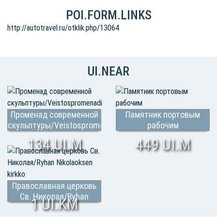
POI.FORM.LINKS
http://autotravel.ru/otklik.php/13064
UI.NEAR
Променад современной
Памятник портовым
скульптуры/Veistospromenadi
рабочим
134 UI.M
449 UI.M
Православная церковь
Св. Николая/Ryhan
1 UI.KM
Nikolaoksen kirkko