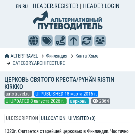
HEADER.REGISTER
|
HEADER.LOGIN
EN
RU
ALTERTRAVEL
Финляндия
Канта-Хяме
CATEGORY.ARCHITECTURE
ЦЕРКОВЬ СВЯТОГО КРЕСТА/PYHÄN RISTIN
KIRKKO
autotravel.ru
UI.PUBLISHED 18 марта 2016 г.
UI.UPDATED 8 августа 2026 г.
церковь
2864
UI.DESCRIPTION
UI.LOCATION
UI.VISITED (0)
1320г. Считается старейшей церковью в Финляндии. Частично