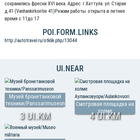
сохранились фрески XVI века. Адрес: г.Хаттула. ул. Старая
д.41 (Vanhankirkontie 41)Режим работы: открыта в летнее
время с 11до 17
POI.FORM.LINKS
http://autotravel.ru/otklik.php/13044
UI.NEAR
Музей бронетанковой
техники/Panssarimuseon
Смотровая площадка на
холме
3 UI.KM
4 UI.KM
Ауланковуори/Aulankovuori