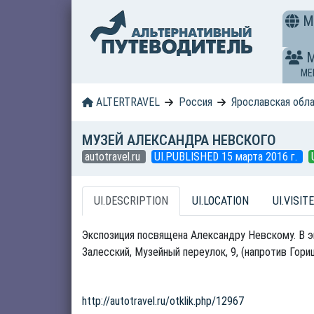
M
ME
ALTERTRAVEL
Россия
Ярославская обл
МУЗЕЙ АЛЕКСАНДРА НЕВСКОГО
autotravel.ru
UI.PUBLISHED 15 марта 2016 г.
UI.DESCRIPTION
UI.LOCATION
UI.VISITE
Экспозиция посвящена Александру Невскому. В эк
Залесский, Музейный переулок, 9, (напротив Гориц
http://autotravel.ru/otklik.php/12967