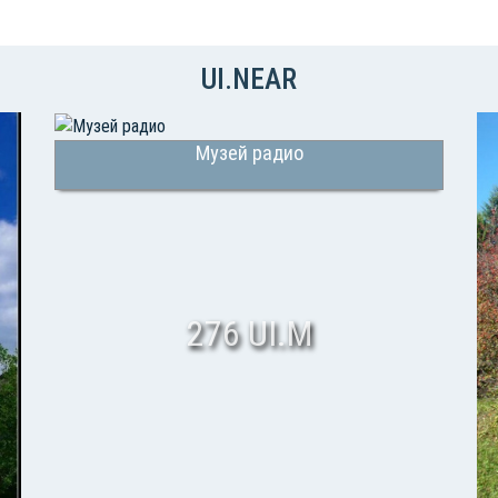
UI.NEAR
Музей радио
276 UI.M