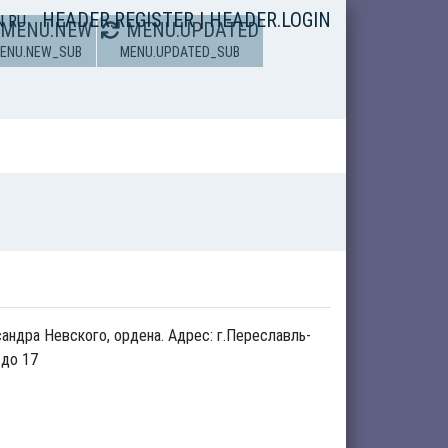
HEADER.REGISTER
|
HEADER.LOGIN
N
RU
MENU.NEW
MENU.UPDATED
ENU.NEW_SUB
MENU.UPDATED_SUB
андра Невского, ордена. Адрес: г.Переславль-
 до 17