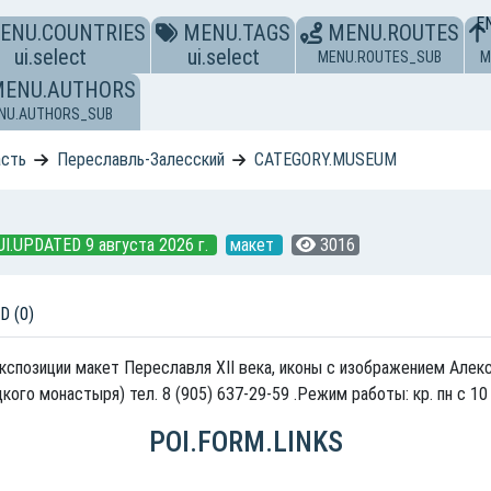
E
ENU.COUNTRIES
MENU.TAGS
MENU.ROUTES
ui.select
ui.select
MENU.ROUTES_SUB
M
MENU.AUTHORS
NU.AUTHORS_SUB
асть
Переславль-Залесский
CATEGORY.MUSEUM
UI.UPDATED 9 августа 2026 г.
макет
3016
D (0)
спозиции макет Переславля XII века, иконы с изображением Алекс
кого монастыря) тел. 8 (905) 637-29-59 .Режим работы: кр. пн с 10
POI.FORM.LINKS