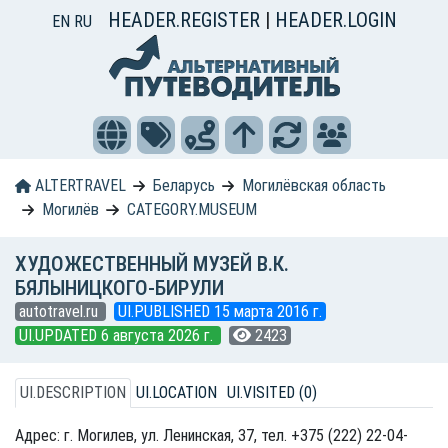
HEADER.REGISTER
|
HEADER.LOGIN
EN
RU
ALTERTRAVEL
Беларусь
Могилёвская область
Могилёв
CATEGORY.MUSEUM
ХУДОЖЕСТВЕННЫЙ МУЗЕЙ В.К.
БЯЛЫНИЦКОГО-БИРУЛИ
autotravel.ru
UI.PUBLISHED 15 марта 2016 г.
UI.UPDATED 6 августа 2026 г.
2423
UI.DESCRIPTION
UI.LOCATION
UI.VISITED (0)
Адрес: г. Могилев, ул. Ленинская, 37, тел. +375 (222) 22-04-