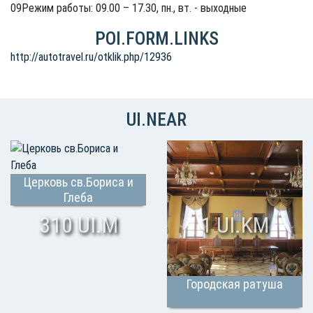
09Режим работы: 09.00 – 17.30, пн., вт. - выходные
POI.FORM.LINKS
http://autotravel.ru/otklik.php/12936
UI.NEAR
Церковь св.Бориса и
Глеба
310 UI.M
1 UI.KM
Городская ратуша