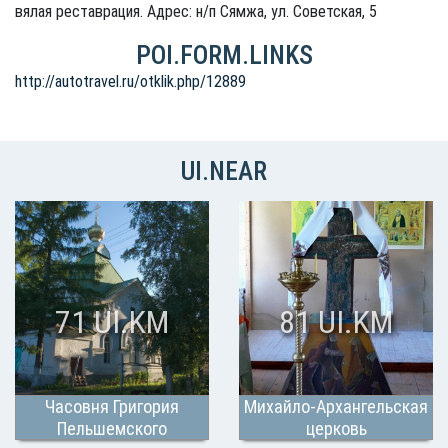
вялая реставрация. Адрес: н/п Сямжа, ул. Советская, 5
POI.FORM.LINKS
http://autotravel.ru/otklik.php/12889
UI.NEAR
71 UI.KM
81 UI.KM
Часовня Григория
Михайло-Архангельская
Пельшемского
церковь