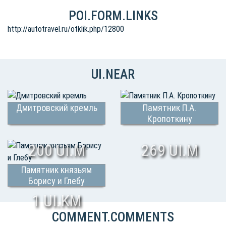
POI.FORM.LINKS
http://autotravel.ru/otklik.php/12800
UI.NEAR
Дмитровский кремль
Памятник П.А.
Кропоткину
200 UI.M
269 UI.M
Памятник князьям
Борису и Глебу
1 UI.KM
COMMENT.COMMENTS