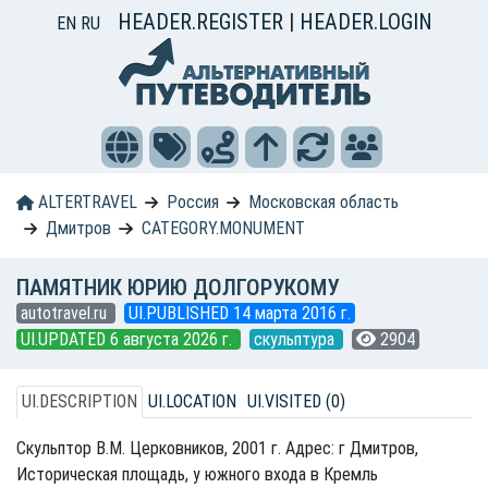
HEADER.REGISTER
|
HEADER.LOGIN
EN
RU
ALTERTRAVEL
Россия
Московская область
Дмитров
CATEGORY.MONUMENT
ПАМЯТНИК ЮРИЮ ДОЛГОРУКОМУ
autotravel.ru
UI.PUBLISHED 14 марта 2016 г.
UI.UPDATED 6 августа 2026 г.
скульптура
2904
UI.DESCRIPTION
UI.LOCATION
UI.VISITED (0)
Cкульптор В.М. Церковников, 2001 г. Адрес: г Дмитров,
Историческая площадь, у южного входа в Кремль