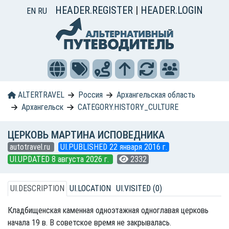
HEADER.REGISTER
|
HEADER.LOGIN
EN
RU
ALTERTRAVEL
Россия
Архангельская область
Архангельск
CATEGORY.HISTORY_CULTURE
ЦЕРКОВЬ МАРТИНА ИСПОВЕДНИКА
autotravel.ru
UI.PUBLISHED 22 января 2016 г.
UI.UPDATED 8 августа 2026 г.
2332
UI.DESCRIPTION
UI.LOCATION
UI.VISITED (0)
Кладбищенская каменная одноэтажная одноглавая церковь
начала 19 в. В советское время не закрывалась.