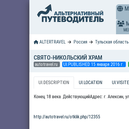
M
ME
ALTERTRAVEL
Россия
Тульская область
СВЯТО-НИКОЛЬСКИЙ ХРАМ
autotravel.ru
UI.PUBLISHED 15 января 2016 г.
UI.DESCRIPTION
UI.LOCATION
UI.VISITE
Конец 18 века. ДействующийАдрес: г. Алексин, ул
http://autotravel.ru/otklik.php/12355