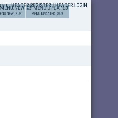
HEADER.REGISTER
|
HEADER.LOGIN
N
RU
MENU.NEW
MENU.UPDATED
ENU.NEW_SUB
MENU.UPDATED_SUB