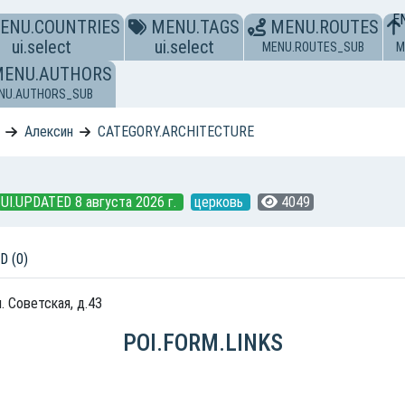
E
ENU.COUNTRIES
MENU.TAGS
MENU.ROUTES
ui.select
ui.select
MENU.ROUTES_SUB
M
MENU.AUTHORS
NU.AUTHORS_SUB
Алексин
CATEGORY.ARCHITECTURE
UI.UPDATED 8 августа 2026 г.
церковь
4049
D (0)
. Советская, д.43
POI.FORM.LINKS