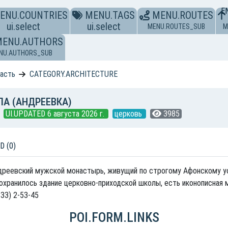
E
ENU.COUNTRIES
MENU.TAGS
MENU.ROUTES
ui.select
ui.select
MENU.ROUTES_SUB
M
MENU.AUTHORS
NU.AUTHORS_SUB
ласть
CATEGORY.ARCHITECTURE
А (АНДРЕЕВКА)
UI.UPDATED 6 августа 2026 г.
церковь
3985
D (0)
дреевский мужской монастырь, живущий по строгому Афонскому ус
охранилось здание церковно-приходской школы, есть иконописная 
333) 2-53-45
POI.FORM.LINKS