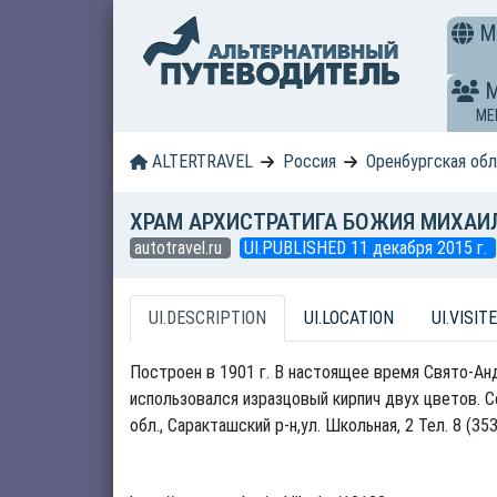
M
ME
ALTERTRAVEL
Россия
Оренбургская об
ХРАМ АРХИСТРАТИГА БОЖИЯ МИХАИЛ
autotravel.ru
UI.PUBLISHED 11 декабря 2015 г.
UI.DESCRIPTION
UI.LOCATION
UI.VISITE
Построен в 1901 г. В настоящее время Свято-Ан
использовался изразцовый кирпич двух цветов. С
обл., Саракташский р-н,ул. Школьная, 2 Тел. 8 (35