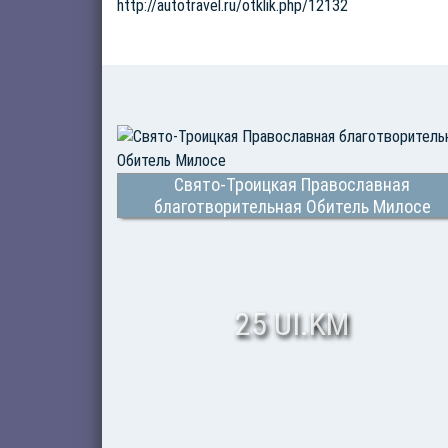
http://autotravel.ru/otklik.php/12132
Свято-Троицкая Православная
благотворительная Обитель Милосе
25 UI.KM