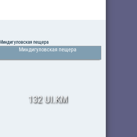
Миндигуловская пещера
132 UI.KM