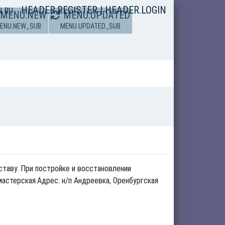
HEADER.REGISTER
|
HEADER.LOGIN
N
RU
MENU.NEW
MENU.UPDATED
ENU.NEW_SUB
MENU.UPDATED_SUB
таву. При постройке и восстановлении
мастерская.Адрес: н/п Андреевка, Оренбургская