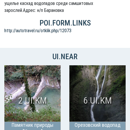
ущелье каскад водопадов среди самшитовых
зарослей.Адрес: н/п Барановка
POI.FORM.LINKS
http://autotravel.ru/otklik.php/12073
UI.NEAR
2 UI.KM
6 UI.KM
Памятник природы
Ореховский водопад