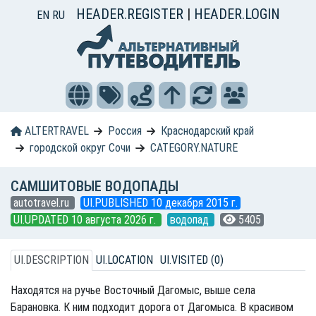
HEADER.REGISTER
|
HEADER.LOGIN
EN
RU
ALTERTRAVEL
Россия
Краснодарский край
городской округ Сочи
CATEGORY.NATURE
САМШИТОВЫЕ ВОДОПАДЫ
autotravel.ru
UI.PUBLISHED 10 декабря 2015 г.
UI.UPDATED 10 августа 2026 г.
водопад
5405
UI.DESCRIPTION
UI.LOCATION
UI.VISITED (0)
Находятся на ручье Восточный Дагомыс, выше села
Барановка. К ним подходит дорога от Дагомыса. В красивом